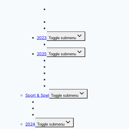
en Garry Hagger ￼
Muzikale dag met Jan Wuytens en Garry
Hagger ￼
Regionale wandeling 17/6
Leerlorerij
2023
Toggle submenu
paasstuk crea 2023
2025
Toggle submenu
Bloemschikken
wegcode
75+ feest
De groene poort Brugge
Daguitstap westhoek
Sport & Spel
Toggle submenu
Uitslag Bowling
Uitslag Rummicub
Uitslag Kaarting
2024
Toggle submenu