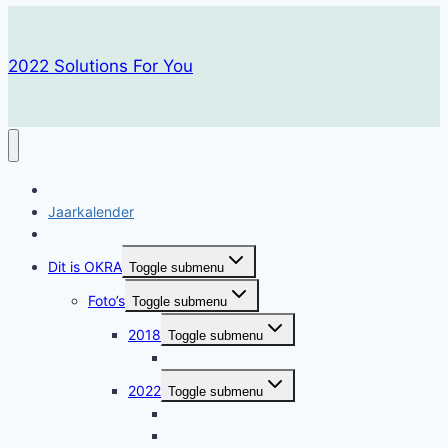
2022 Solutions For You
Home
Jaarkalender
Maandfolder
Dit is OKRA
Toggle submenu
Foto’s
Toggle submenu
2018
Toggle submenu
75+ feest
2022
Toggle submenu
Bowling kampioenschap 2022
24 Mei Muzikale dag met Jan Wuytens