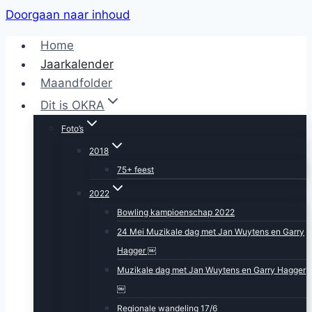
Doorgaan naar inhoud
Home
Jaarkalender
Maandfolder
Dit is OKRA
Foto’s
2018
75+ feest
2022
Bowling kampioenschap 2022
24 Mei Muzikale dag met Jan Wuytens en Garry
Hagger ￼
Muzikale dag met Jan Wuytens en Garry Hagger
￼
Regionale wandeling 17/6